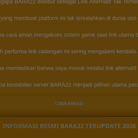
gapa BARA22 disebut sebagai Link Alternatif Tak Terhe
orm kami didukung oleh infrastruktur se
yang membuat platform ini tak terkalahkan di dunia slot 
n kelancaran akses tanpa blokir. Melalu
tama kami terletak pada konsistensi pe
uruh sesi navigasi Anda akan selalu aman
na cara aman mengakses sistem game saat link utama 
an tingkat kemenangan yang tinggi. Kom
gangguan teknis apa pun.
erlu khawatir, cukup gunakan jaringan t
isikan situs resmi kami menjadi keku
h performa link cadangan ini sering mengalami kendala 
mi. Gerbang alternatif ini selalu aktif 
terkalahkan di dunia slot online
saat ini.
dak. Seluruh sistem distribusi data di
BA
amankan kenyamanan dan kelancaran be
a memastikan bahwa saya masuk melalui link alternatif
ngkin, memastikan transisi visual game 
da hanya menggunakan alamat URL terver
 stabil walau diakses dari jaringan ponse
a kestabilan server BARA22 menjadi pilihan utama pa
n di sini. Sistem otentikasi satu akun 
n akses adalah kunci utama dalam memp
ata privat dan saldo digital Anda tetap t
©2026 BARA22
emenangan. Dengan performa jaringan 
sepenuhnya di multi-device.
 kami menjadi sarana hiburan harian ter
an jaminan kenyamanan tanpa batas set
INFORMASI RESMI BARA22 TERUPDATE 2026