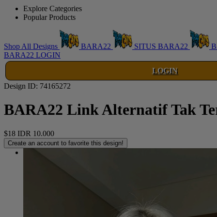
Explore Categories
Popular Products
Shop All Designs
BARA22
SITUS BARA22
B
BARA22 LOGIN
LOGIN
Design ID: 74165272
BARA22 Link Alternatif Tak Te
$18
IDR 10.000
Create an account to favorite this design!