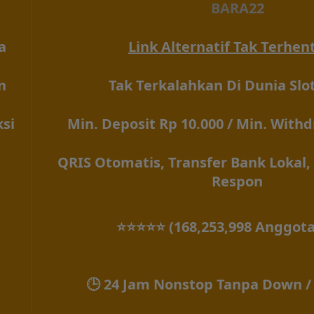
BARA22
a
Link Alternatif Tak Terhen
n
Tak Terkalahkan Di Dunia Slo
si
Min. Deposit Rp 10.000 / Min. With
QRIS Otomatis, Transfer Bank Lokal, 
Respon
⭐⭐⭐⭐⭐ (168,253,998 Anggota
🕒 24 Jam Nonstop Tanpa Down / 